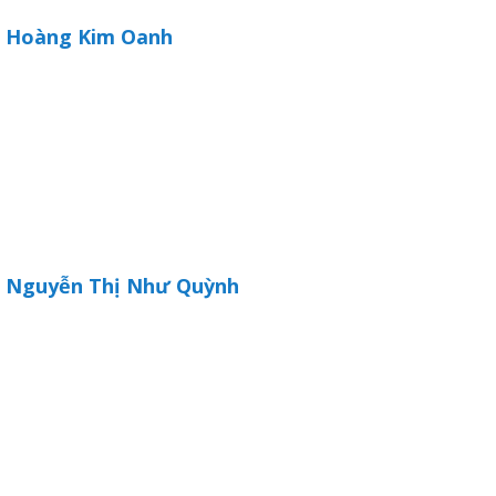
Hoàng Kim Oanh
ữ hành
Nguyễn Thị Như Quỳnh
òa
ạn