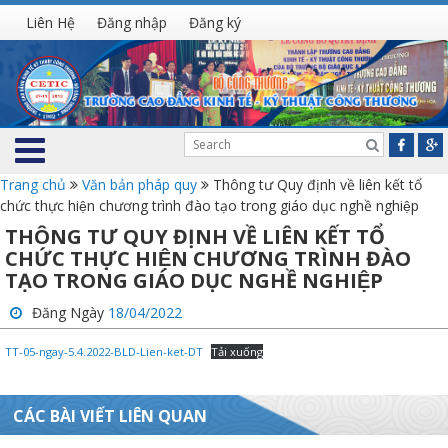
Liên Hệ
Đăng nhập
Đăng ký
Trang chủ
Văn bản pháp quy
Thông tư Quy định về liên kết tổ
chức thực hiện chương trình đào tạo trong giáo dục nghề nghiệp
THÔNG TƯ QUY ĐỊNH VỀ LIÊN KẾT TỔ
CHỨC THỰC HIỆN CHƯƠNG TRÌNH ĐÀO
TẠO TRONG GIÁO DỤC NGHỀ NGHIỆP
Đăng Ngày
18/04/2022
TT-05-ngay-5.4.2022-BLD-Lien-ket-DT
Tải xuống
CÁC BÀI VIẾT LIÊN QUAN