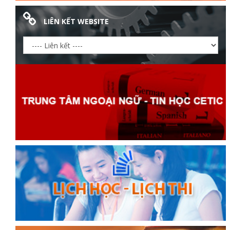
LIÊN KẾT WEBSITE
ữ hành
òa
ạn