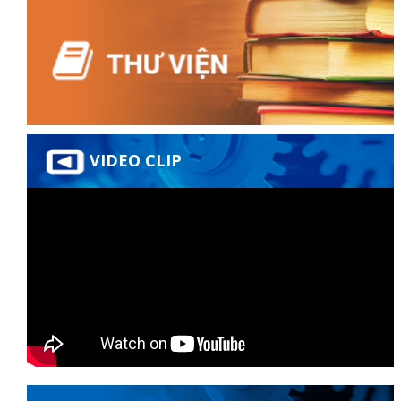
đốt
VIDEO CLIP
dầu
òa